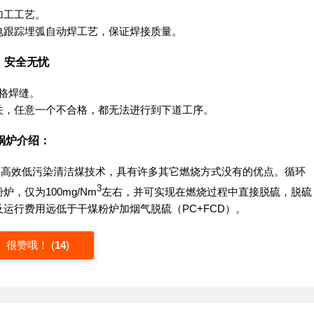
加工工艺。
电跟踪埋弧自动焊工艺，保证焊接质量。
，安全无忧
合格焊缝。
关，任意一个不合格，都无法进行到下道工序。
锅炉介绍：
的高效低污染清洁煤技术，具有许多其它燃烧方式没有的优点。循环
3
，仅为100mg/Nm
左右，并可实现在燃烧过程中直接脱硫，脱硫
运行费用远低于干煤粉炉加烟气脱硫（PC+FCD）。
很赞哦！
(
14
)