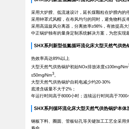
采用大炉膛、低流速设计，延长煤颗粒在炉膛内的
采用钟罩式风帽，在布风均匀的同时，避免物料反
采用高温旋风分离器，分离效率≥98%，有效提高
中正锅炉独有的量身定制系统解决方案，为您实现
SHX系列新型低氮循环流化床大型天然气供热
热效率高达89%以上
大型天然气供热锅炉初始NOx排放浓度≤100mg/Nm
3
≤50mg/Nm
。
大型天然气供热锅炉自耗电减少约20-30%
底渣含碳量不大于2%；
年运行时间高于8000小时；连续运行时间高于7000
SHX系列循环流化床大型天然气供热锅炉本体
钢板下料、圈圆、管板钻孔等关键加工工艺全采用
寿命。