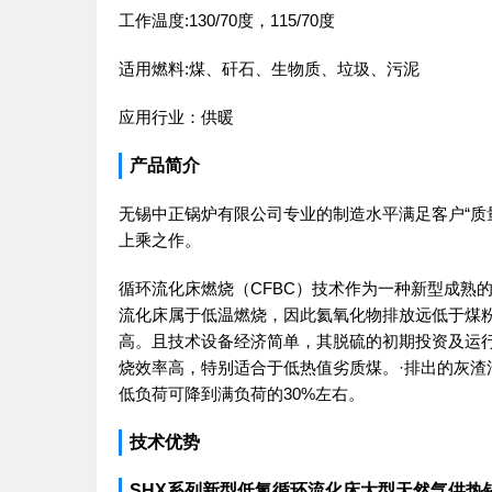
工作温度:130/70度，115/70度
适用燃料:煤、矸石、生物质、垃圾、污泥
应用行业：供暖
产品简介
无锡中正锅炉有限公司专业的制造水平满足客户“质
上乘之作。
循环流化床燃烧（CFBC）技术作为一种新型成熟
流化床属于低温燃烧，因此氦氧化物排放远低于煤粉
高。且技术设备经济简单，其脱硫的初期投资及运行
烧效率高，特别适合于低热值劣质煤。·排出的灰渣
低负荷可降到满负荷的30%左右。
技术优势
SHX系列新型低氮循环流化床大型天然气供热